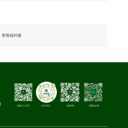
：
带骨纽约客
厨