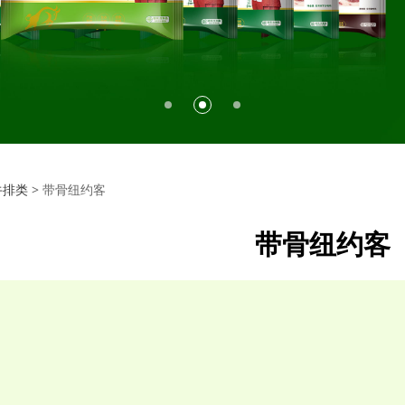
纽约客
牛排类
>
带骨纽约客
带骨纽约客