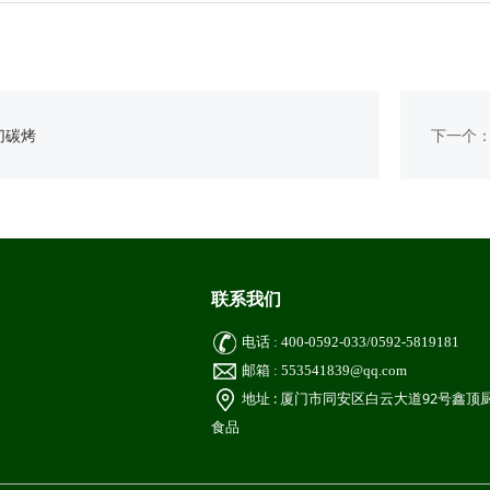
切碳烤
下一个
联系我们
电话 : 400-0592-033/0592-5819181
邮箱 : 553541839@qq.com
地址 : 厦门市同安区白云大道92号鑫顶
食品