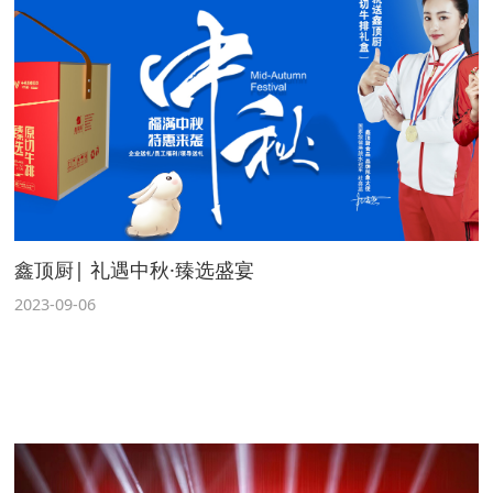
鑫顶厨| 礼遇中秋·臻选盛宴
2023-09-06